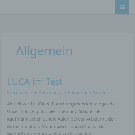
Zum
HAU
Inhalt
springen
Allgemein
LUCA im Test
LUCA
im
Schreibe einen Kommentar
/
Allgemein
/
Admin
Test
Aktuell wird LUCA zu Forschungszwecken eingesetzt.
Unser Bild zeigt Schülerinnen und Schüler der
Kaufmännischen Schule Aalen bei der Arbeit mit der
Bürosimulation. Mehr dazu erfahren Sie auf der
Webpräsenz der KS Aalen. Zurück Weiter