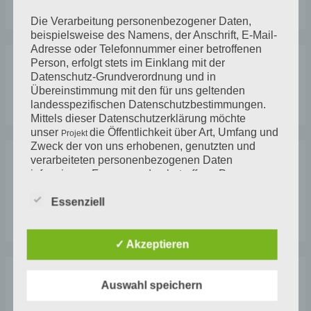
n
Die Verarbeitung personenbezogener Daten,
a
beispielsweise des Namens, der Anschrift, E-Mail-
c
Adresse oder Telefonnummer einer betroffenen
Person, erfolgt stets im Einklang mit der
h
Neueste Kommentare
Datenschutz-Grundverordnung und in
:
Übereinstimmung mit den für uns geltenden
landesspezifischen Datenschutzbestimmungen.
Mittels dieser Datenschutzerklärung möchte
unser
die Öffentlichkeit über Art, Umfang und
Projekt
Zweck der von uns erhobenen, genutzten und
verarbeiteten personenbezogenen Daten
Archiv
informieren. Ferner werden betroffene Personen
mittels dieser Datenschutzerklärung über die ihnen
zustehenden Rechte aufgeklärt.
Essenziell
Dezember 2020
Wir haben als für die Verarbeitung Verantwortlicher
✓ Akzeptieren
zahlreiche technische und organisatorische
Maßnahmen umgesetzt, um einen möglichst
lückenlosen Schutz der über diese Internetseite
Kategorien
Auswahl speichern
verarbeiteten personenbezogenen Daten
sicherzustellen. Dennoch können Internetbasierte