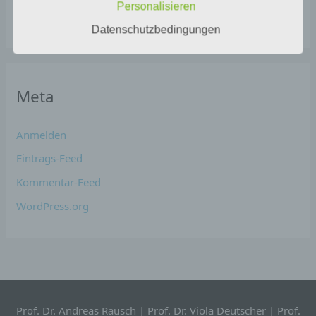
Personalisieren
Datenübertragungen grundsätzlich
Allgemein
Sicherheitslücken aufweisen, sodass ein absoluter
Datenschutzbedingungen
Schutz nicht gewährleistet werden kann. Aus
diesem Grund steht es jeder betroffenen Person
frei, personenbezogene Daten auch auf
alternativen Wegen, beispielsweise telefonisch, an
Meta
uns zu übermitteln.
Begriffsbestimmungen
Anmelden
Die Datenschutzerklärung beruht auf den
Eintrags-Feed
Begrifflichkeiten, die durch den Europäischen
Richtlinien- und Verordnungsgeber beim Erlass der
Kommentar-Feed
Datenschutz-Grundverordnung (DS-GVO) verwendet
wurden. Unsere Datenschutzerklärung soll sowohl für
WordPress.org
die Öffentlichkeit als auch für unsere Kunden und
Geschäftspartner einfach lesbar und verständlich sein.
Um dies zu gewährleisten, möchten wir vorab die
verwendeten Begrifflichkeiten erläutern.
Wir verwenden in dieser Datenschutzerklärung
unter anderem die folgenden Begriffe:
Prof. Dr. Andreas Rausch | Prof. Dr. Viola Deutscher | Prof.